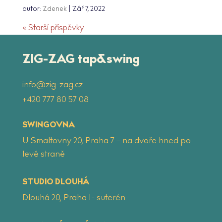
autor:
Zdenek
|
Zář 7, 2022
« Starší příspěvky
ZIG-ZAG tap&swing
info@zig-zag.cz
‭+420 777 80 57 08
SWINGOVNA
U Smaltovny 20, Praha 7 – na dvoře hned po
levé straně
STUDIO DLOUHÁ
Dlouhá 20, Praha 1- suterén