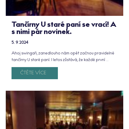
Tančírny U staré paní se vrací! A
s nimi pár novinek.
5. 9. 2024
Ahoj swingaři, zanedlouho nám opět začnou pravidelné
tančírny U staré paní. I letos zůstává, že každé první ...
ČTĚTE VÍCE