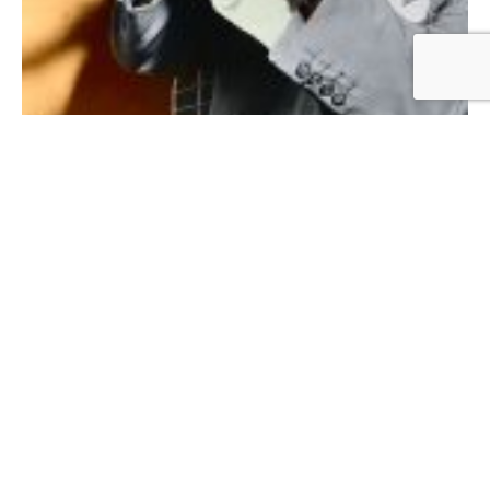
Satchmo!
12. 4. 2021
Že nevíte kdo? "Satchel mouth", velká pusa? No jasně,
Louis Armstrong!
ČTĚTE VÍCE