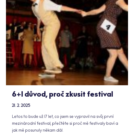
6+1 důvod, proč zkusit festival
21. 2. 2025
Letos to bude už 17 let, co jsem se vypravil na svůj první
mezinárodní festival, přečtěte si proč mě festivaly baví a
jak mě posunuly někam dál.