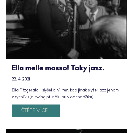
Ella melle masso! Taky jazz.
22. 4. 2021
Ella Fitzgerald - slyšel o ní i ten, kdo jinak slyšel jazz jenom
z rychlíku (a swing při nákupu v obchoďáku).
ČTĚTE VÍCE