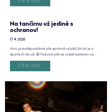
ČTĚTE VÍCE
Na tančírnu už jedině s
ochranou!
17. 4. 2026
Ano, pravděpodobně jste správně vytušili, že řeč je o
špuntech do uší. 😛 Pokud byste se vydali kamkoliv na ...
ČTĚTE VÍCE