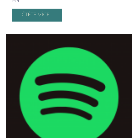
míří.
ČTĚTE VÍCE