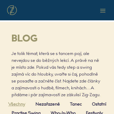
BLOG
Je tolik témat, která se s tancem pojí, ale
nevejdou se do běžných lekcí. A právě na ně
je místo zde. Pokud vás tedy step a swing
zajímá víc do hloubky, uvařte si čaj, pohodlně
se posaďte a začněte číst. Najdete zde články
a zajímavosti o hudbě, filmech, knihách… A
přidáme i pár zajímavostí ze zákulisí Zig-Zagu.
Results
Všechny
Nezařazené
Tanec
Ostatní
updated.
Practise Swing
Who-Is-Who
Festivaly