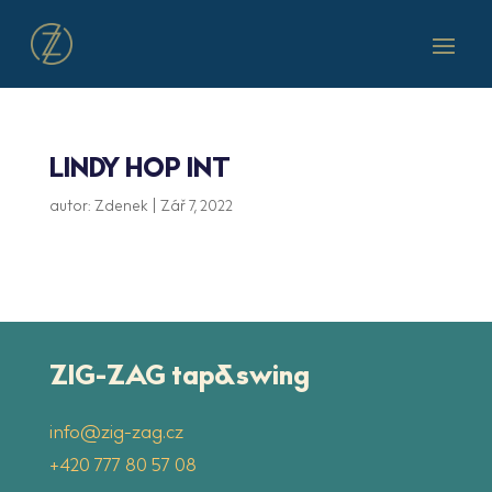
LINDY HOP INT
autor:
Zdenek
|
Zář 7, 2022
ZIG-ZAG tap&swing
info@zig-zag.cz
‭+420 777 80 57 08