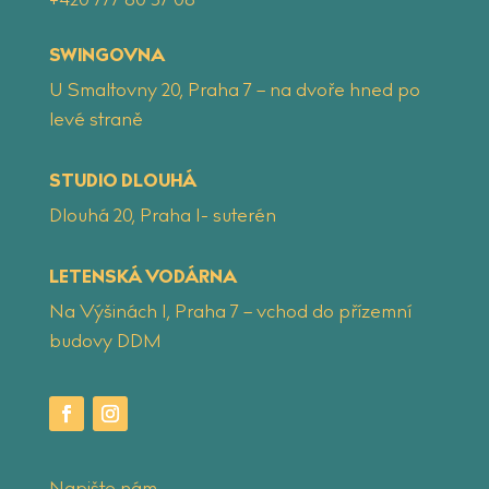
‭+420 777 80 57 08
SWINGOVNA
U Smaltovny 20, Praha 7 – na dvoře hned po
levé straně
STUDIO DLOUHÁ
Dlouhá 20, Praha 1- suterén
LETENSKÁ VODÁRNA
Na Výšinách 1, Praha 7 – vchod do přízemní
budovy DDM