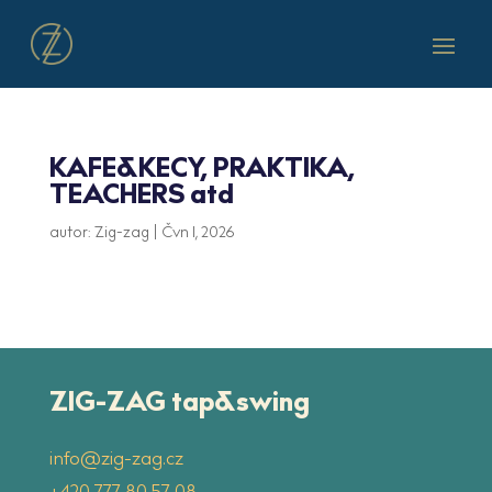
KAFE&KECY, PRAKTIKA,
TEACHERS atd
autor:
Zig-zag
|
Čvn 1, 2026
ZIG-ZAG tap&swing
info@zig-zag.cz