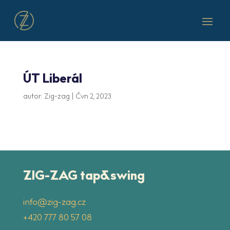
ÚT Liberál
autor:
Zig-zag
|
Čvn 2, 2023
ZIG-ZAG tap&swing
info@zig-zag.cz
‭+420 777 80 57 08