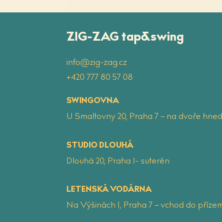
ZIG-ZAG tap&swing
info@zig-zag.cz
‭+420 777 80 57 08
SWINGOVNA
U Smaltovny 20, Praha 7 – na dvoře hned
STUDIO DLOUHÁ
Dlouhá 20, Praha 1- suterén
LETENSKÁ VODÁRNA
Na Výšinách 1, Praha 7 – vchod do pří