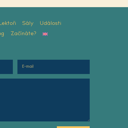
Lektoři
Sály
Události
og
Začínáte?