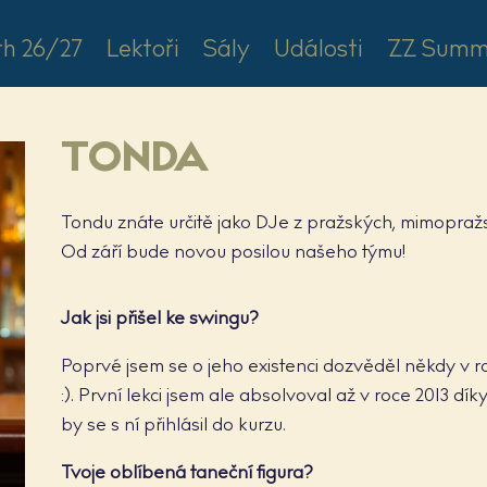
rh 26/27
Lektoři
Sály
Události
ZZ Summ
TONDA
Tondu znáte určitě jako DJe z pražských, mimopražsk
Od září bude novou posilou našeho týmu!
Jak jsi přišel ke swingu?
Poprvé jsem se o jeho existenci dozvěděl někdy v
:). První lekci jsem ale absolvoval až v roce 2013 dík
by se s ní přihlásil do kurzu.
Tvoje oblíbená taneční figura?