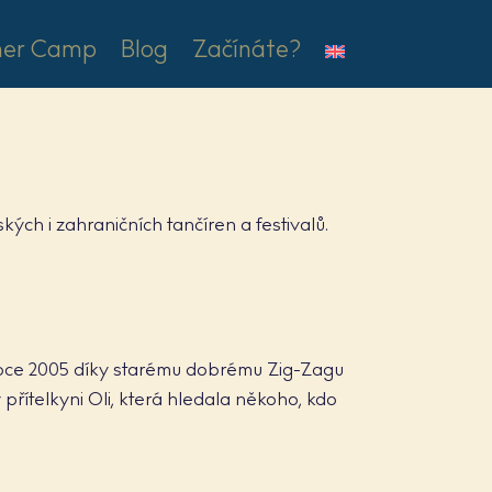
er Camp
Blog
Začínáte?
ých i zahraničních tančíren a festivalů.
 roce 2005 díky starému dobrému Zig-Zagu
y přítelkyni Oli, která hledala někoho, kdo