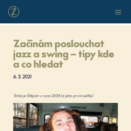
Začínám poslouchat
jazz a swing – tipy kde
a co hledat
6. 3. 2021
Tohle je Štěpán v roce 2008 (a jeho první selfie).