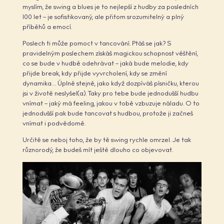
myslím, že swing a blues je to nejlepší z hudby za posledních
100 let – je sofistikovaný, ale přitom srozumitelný a plný
příběhů a emocí.
Poslech ti může pomoct v tancování. Ptáš se jak? S
pravidelným poslechem získáš magickou schopnost věštění,
co se bude v hudbě odehrávat – jaká bude melodie, kdy
přijde break, kdy přijde vyvrcholení, kdy se změní
dynamika… Úplně stejně, jako když dozpíváš písničku, kterou
jsi v životě neslyšel(a). Taky pro tebe bude jednodušší hudbu
vnímat – jaký má feeling, jakou v tobě vzbuzuje náladu. O to
jednodušší pak bude tancovat s hudbou, protože ji začneš
vnímat i podvědomě.
Určitě se neboj toho, že by tě swing rychle omrzel. Je tak
různorodý, že budeš mít ještě dlouho co objevovat.