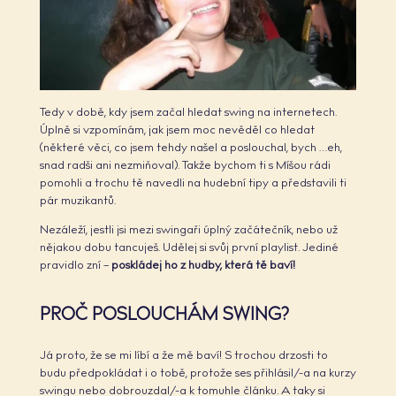
Tedy v době, kdy jsem začal hledat swing na internetech.
Úplně si vzpomínám, jak jsem moc nevěděl co hledat
(některé věci, co jsem tehdy našel a poslouchal, bych …eh,
snad radši ani nezmiňoval). Takže bychom ti s Míšou rádi
pomohli a trochu tě navedli na hudební tipy a představili ti
pár muzikantů.
Nezáleží, jestli jsi mezi swingaři úplný začátečník, nebo už
nějakou dobu tancuješ. Udělej si svůj první playlist. Jediné
pravidlo zní –
poskládej ho z hudby, která tě baví!
PROČ POSLOUCHÁM SWING?
Já proto, že se mi líbí a že mě baví! S trochou drzosti to
budu předpokládat i o tobě, protože ses přihlásil/-a na kurzy
swingu nebo dobrouzdal/-a k tomuhle článku. A taky si