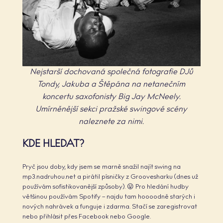
Nejstarší dochovaná společná fotografie DJů
Tondy, Jakuba a Štěpána na netanečním
koncertu saxofonisty Big Jay McNeely.
Umírněnější sekci pražské swingové scény
naleznete za nimi.
KDE HLEDAT?
Pryč jsou doby, kdy jsem se marně snažil najít swing na
mp3.nadruhou.net a pirátil písničky z Groovesharku (dnes už
používám sofistikovanější způsoby). 😛 Pro hledání hudby
většinou používám Spotify – najdu tam hoooodně starých i
nových nahrávek a funguje i zdarma. Stačí se zaregistrovat
nebo přihlásit přes Facebook nebo Google.