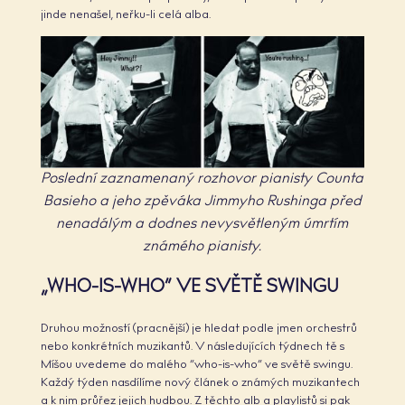
jinde nenašel, neřku-li celá alba.
Poslední zaznamenaný rozhovor pianisty Counta
Basieho a jeho zpěváka Jimmyho Rushinga před
nenadálým a dodnes nevysvětleným úmrtím
známého pianisty.
„WHO-IS-WHO“ VE SVĚTĚ SWINGU
Druhou možností (pracnější) je hledat podle jmen orchestrů
nebo konkrétních muzikantů. V následujících týdnech tě s
Míšou uvedeme do malého “who-is-who” ve světě swingu.
Každý týden nasdílíme nový článek o známých muzikantech
a k nim průřez jejich hudbou. Z těchto alb a playlistů si pak