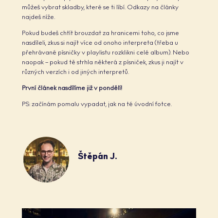
můžeš vybrat skladby, které se ti líbí. Odkazy na články
najdeš níže.
Pokud budeš chtít brouzdat za hranicemi toho, co jsme
nasdíleli, zkus si najít více od onoho interpreta (třeba u
přehrávané písničky v playlistu rozklikni celé album). Nebo
naopak – pokud tě strhla některá z písniček, zkus ji najít v
různých verzích i od jiných interpretů.
První článek nasdílíme již v pondělí!
PS: začínám pomalu vypadat, jak na té úvodní fotce.
Štěpán J.