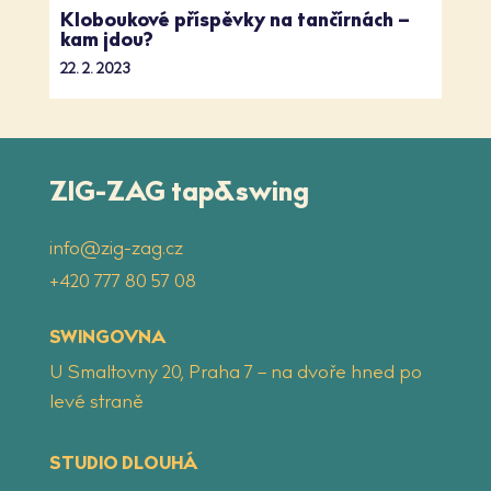
Kloboukové příspěvky na tančírnách –
kam jdou?
22. 2. 2023
ZIG-ZAG tap&swing
info@zig-zag.cz
‭+420 777 80 57 08
SWINGOVNA
U Smaltovny 20, Praha 7 – na dvoře hned po
levé straně
STUDIO DLOUHÁ