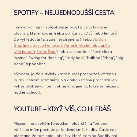
SPOTIFY – NEJJEDNODUŠŠÍ CESTA
Tím nejrychlejším způsobem je projít si už vytvořené
playlisty, které najdeš třeba od různých DJů nebo lektorů.
Do vyhledávání si zadej jejich jména (třeba
Jordán
Štěpánek
,
Jakub Ivanovský
,
Antonín Suchánek
,
Janča
Měchurová
,
Peter Šinaľ
) nebo zkus zadat klíčová slova –
“swing”, “swing for dancing”, “lindy hop”, “balboa”, “shag”, “big
band” a podobné.
Výhodou je, že playlisty, které budeš procházet, většinou
budou celkem rozmanité. Na druhou stranu procházíš jen
výběr oblíbených písniček někoho jiného, takže se můžeš o
hodně ochudit.
YOUTUBE – KDYŽ VÍŠ, CO HLEDÁŠ
Nejsem moc velkým fanouškem playlistů na YouTube,
většinou mám pocit, že je to divná směs hudby. Často se mi
ale stane, že tam najdu písničky, které jsem na Spotify ani