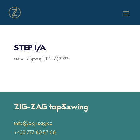
STEP I/A
autor:
Zig-zag
|
Bře 27, 2022
ZIG-ZAG tap&swing
info@zig-zag.cz
‭+420 777 80 57 08