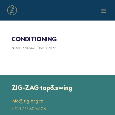
CONDITIONING
autor:
Zdenek
|
Úno 3, 2022
ZIG-ZAG tap&swing
info@zig-zag.cz
‭+420 777 80 57 08