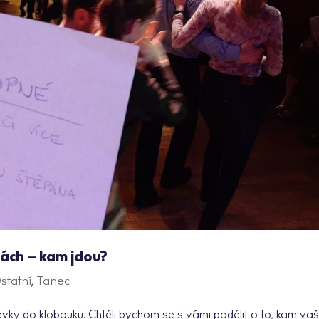
ách – kam jdou?
statní
,
Tanec
ky do klobouku. Chtěli bychom se s vámi podělit o to, kam va