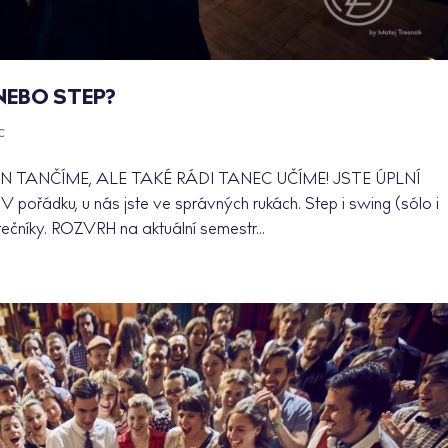
NEBO STEP?
c
EN TANČÍME, ALE TAKÉ RÁDI TANEC UČÍME! JSTE ÚPLNÍ
ádku, u nás jste ve správných rukách. Step i swing (sólo i
tečníky. ROZVRH na aktuální semestr...