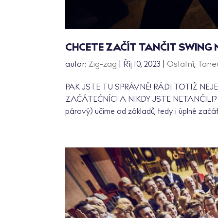
CHCETE ZAČÍT TANČIT SWING 
autor:
Zig-zag
|
Říj 10, 2023
|
Ostatní
,
Tane
PAK JSTE TU SPRÁVNĚ! RÁDI TOTIŽ NEJ
ZAČÁTEČNÍCI A NIKDY JSTE NETANČILI? V poř
párový) učíme od základů, tedy i úplné začá