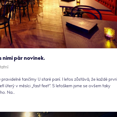
s nimi pár novinek.
tatní
ravidelné tančírny U staré paní. I letos zůstává, že každé prvn
etí úterý v měsíci „fast feet“. S letoškem jsme se ovšem taky
ho. Na...