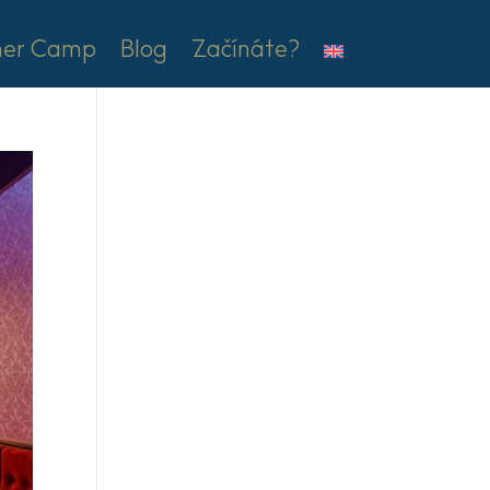
er Camp
Blog
Začínáte?