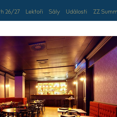
rh 26/27
Lektoři
Sály
Události
ZZ Summ