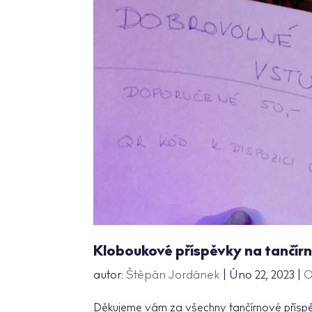
Kloboukové příspěvky na tančírn
autor:
Štěpán Jordánek
|
Úno 22, 2023
|
O
Děkujeme vám za všechny tančírnové příspěv