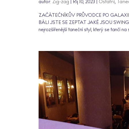
autor:
Zig-zag
|
Říj 10, 2023
|
Ostatní
,
Tane
ZAČÁTEČNÍKŮV PRŮVODCE PO GALAXII 
BÁLI JSTE SE ZEPTAT JAKÉ JSOU SWINGOV
nejrozšířenější taneční styl, který se tančí 