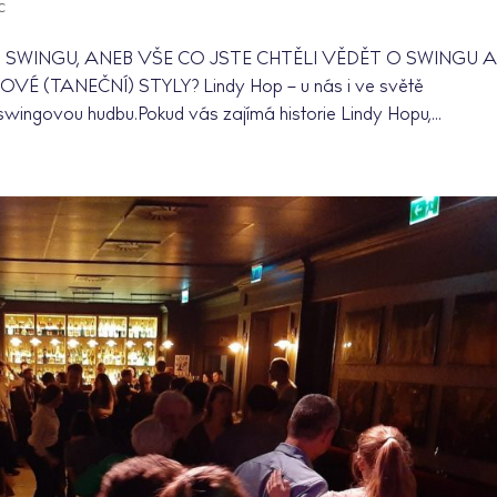
c
SWINGU, ANEB VŠE CO JSTE CHTĚLI VĚDĚT O SWINGU 
É (TANEČNÍ) STYLY? Lindy Hop – u nás i ve světě
na swingovou hudbu.Pokud vás zajímá historie Lindy Hopu,...