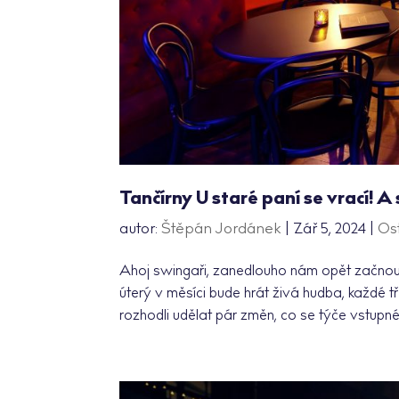
Tančírny U staré paní se vrací! A 
autor:
Štěpán Jordánek
|
Zář 5, 2024
|
Os
Ahoj swingaři, zanedlouho nám opět začnou p
úterý v měsíci bude hrát živá hudba, každé tř
rozhodli udělat pár změn, co se týče vstupné