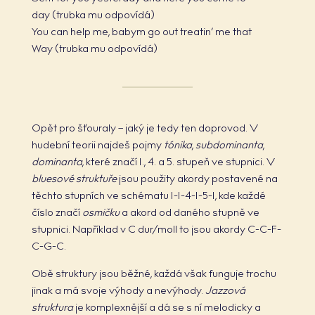
day (trubka mu odpovídá)
You can help me, babym go out treatin‘ me that
Way (trubka mu odpovídá)
Opět pro šťouraly – jaký je tedy ten doprovod. V
hudební teorii najdeš pojmy
tónika
,
subdominanta
,
dominanta
, které značí 1., 4. a 5. stupeň ve stupnici. V
bluesové struktuře
jsou použity akordy postavené na
těchto stupních ve schématu 1-1-4-1-5-1, kde každé
číslo značí
osmičku
a akord od daného stupně ve
stupnici. Například v C dur/moll to jsou akordy C-C-F-
C-G-C.
Obě struktury jsou běžné, každá však funguje trochu
jinak a má svoje výhody a nevýhody.
Jazzová
struktura
je komplexnější a dá se s ní melodicky a