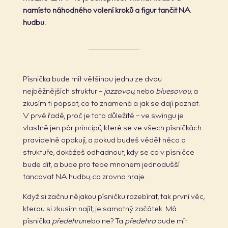
namísto náhodného volení kroků a figur tančit NA
hudbu.
Písnička bude mít většinou jednu ze dvou
nejběžnějších struktur –
jazzovou,
nebo
bluesovou
, a
zkusím ti popsat, co to znamená a jak se dají poznat.
V prvé řadě, proč je toto důležité – ve swingu je
vlastně jen pár principů, které se ve všech písničkách
pravidelně opakují, a pokud budeš vědět něco o
struktuře, dokážeš odhadnout, kdy se co v písničce
bude dít, a bude pro tebe mnohem jednodušší
tancovat NA hudbu, co zrovna hraje.
Když si začnu nějakou písničku rozebírat, tak první věc,
kterou si zkusím najít, je samotný začátek. Má
písnička
předehru
nebo ne? Ta
předehra
bude mít