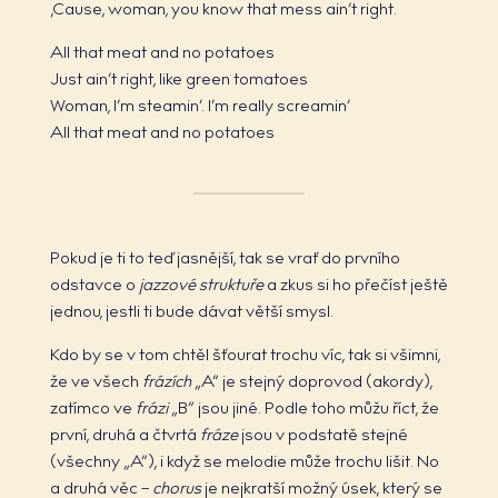
‚Cause, woman, you know that mess ain’t right.
All that meat and no potatoes
Just ain’t right, like green tomatoes
Woman, I’m steamin‘. I’m really screamin‘
All that meat and no potatoes
Pokud je ti to teď jasnější, tak se vrať do prvního
odstavce o
jazzové struktuře
a zkus si ho přečíst ještě
jednou, jestli ti bude dávat větší smysl.
Kdo by se v tom chtěl šťourat trochu víc, tak si všimni,
že ve všech
frázích
„A“ je stejný doprovod (akordy),
zatímco ve
frázi
„B“ jsou jiné. Podle toho můžu říct, že
první, druhá a čtvrtá
fráze
jsou v podstatě stejné
(všechny „A“), i když se melodie může trochu lišit. No
a druhá věc –
chorus
je nejkratší možný úsek, který se