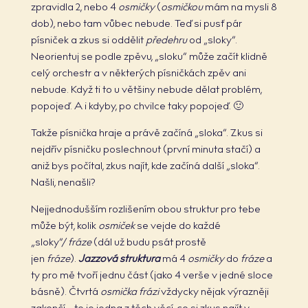
zpravidla 2, nebo 4
osmičky
(
osmičkou
mám na mysli 8
dob), nebo tam vůbec nebude. Teď si pusť pár
písniček a zkus si oddělit
předehru
od „sloky“.
Neorientuj se podle zpěvu, „sloku“ může začít klidně
celý orchestr a v některých písničkách zpěv ani
nebude. Když ti to u většiny nebude dělat problém,
popojeď. A i kdyby, po chvilce taky popojeď. 🙂
Takže písnička hraje a právě začíná „sloka“. Zkus si
nejdřív písničku poslechnout (první minuta stačí) a
aniž bys počítal, zkus najít, kde začíná další „sloka“.
Našli, nenašli?
Nejjednodušším rozlišením obou struktur pro tebe
může být, kolik
osmiček
se vejde do každé
„sloky“/
fráze
(dál už budu psát prostě
jen
fráze
).
Jazzová struktura
má 4
osmičky
do
fráze
a
ty pro mě tvoří jednu část (jako 4 verše v jedné sloce
básně). Čtvrtá
osmička frázi
vždycky nějak výrazněji