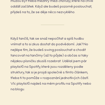
můžou být třeba mezihry mezi
chorusy
, které na chvíli
oddálí začátek. Když ale budeš pozorně poslouchat,
přijdeš na to, že se děje něco nezvyklého.
Když tančíš, tak se snaž nepočítat a spíš hudbu
vnímat a to si zkus dostat do podvědomí. Jak? No
nejlépe tím, že budeš swing poslouchat a chodit
tancovat na tančírny (až to půjde) a občas si taky
nějakou písničku zkusíš rozebrat. Udělal jsem pár
playlistů na Spotify, které jsou rozděleny podle
struktury, tak si je projdi společně s tímto článkem,
třeba ti to pomůže v rozpoznání jednotlivých částí.
Víc playlistů najdeš na mém profilu na Spotify nebo
na blogu.