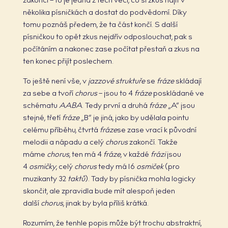
zakončí – to je jedna z těch věcí, co si zkus najít v
několika písničkách a dostat do podvědomí. Díky
tomu poznáš předem, že ta část končí. S další
písničkou to opět zkus nejdřív odposlouchat, pak s
počítáním a nakonec zase počítat přestaň a zkus na
ten konec přijít poslechem.
To ještě není vše, v
jazzové struktuře
se
fráze
skládají
za sebe a tvoří
chorus
– jsou to 4
fráze
poskládané ve
schématu
AABA
. Tedy první a druhá
fráze
„A“ jsou
stejné, třetí
fráze
„B“ je jiná, jako by udělala pointu
celému příběhu, čtvrtá
fráze
se zase vrací k původní
melodii a nápadu a celý
chorus
zakončí. Takže
máme
chorus
, ten má 4
fráze
, v každé
frázi
jsou
4
osmičky
, celý
chorus
tedy má 16
osmiček
(pro
muzikanty 32
taktů
). Tady by písnička mohla logicky
skončit, ale zpravidla bude mít alespoň jeden
další
chorus
, jinak by byla příliš krátká.
Rozumím, že tenhle popis může být trochu abstraktní,