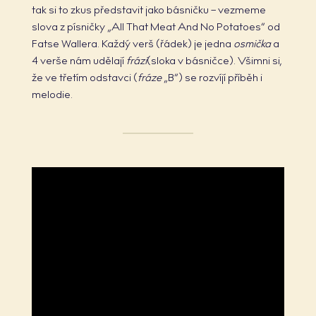
tak si to zkus představit jako básničku – vezmeme
slova z písničky „All That Meat And No Potatoes“ od
Fatse Wallera. Každý verš (řádek) je jedna
osmička
a
4 verše nám udělají
frázi
(sloka v básničce). Všimni si,
že ve třetím odstavci (
fráze
„B“) se rozvíjí příběh i
melodie.