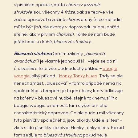
v písničce opakuje, proto
chorus
v
jazzové
struktuře
jsou všechny 4
fráze
, pak se teprve vše
začne opakovat a začíná
chorus
druhý (sice melodie
může být jiná, ale akordy v doprovodu budou pořád
stejné, jako v prvním
chorusu
). Tohle se nám bude
ještě hodit u druhé,
bluesové struktury
.
Bluesová struktura
(pro muzikanty
„bluesová
dvanáctka“
) je vlastně jednodušší – vejde se do ní
6
osmiček
a to je vše. Jednoduchý příklad –
boogie
woogie
, blbý příklad –
Honky Tonky blues
. Tady se ale
nenech zmást, „bluesová“ v tomto případě nemá nic
společného s tempem, je to jen název, který odkazuje
na kořeny v bluesové hudbě, stejně tak nemusí jít o
boogie woogie a nemusíš tam slyšet ani jeho
charakteristický doprovod. Co ale budou mít všechny
tyto písničky společného, jsou akordy. Udělej si test –
zkus si do písničky zazpívat Honky Tonky blues. Pokud
tam sedí, je to
bluesová struktura
, pokud ne, je