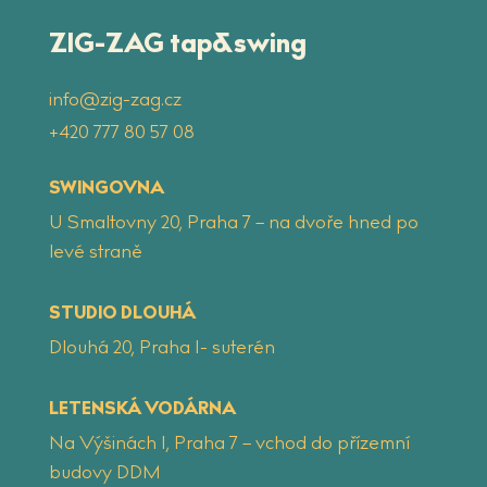
ZIG-ZAG tap&swing
info@zig-zag.cz
‭+420 777 80 57 08
SWINGOVNA
U Smaltovny 20, Praha 7 – na dvoře hned po
levé straně
STUDIO DLOUHÁ
Dlouhá 20, Praha 1- suterén
LETENSKÁ VODÁRNA
Na Výšinách 1, Praha 7 – vchod do přízemní
budovy DDM