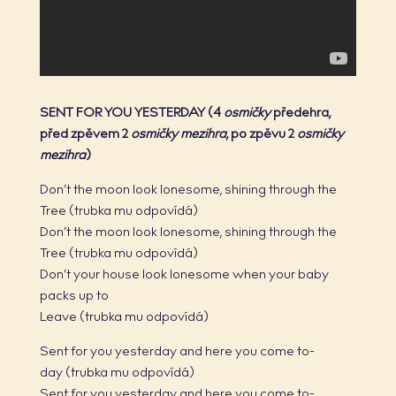
SENT FOR YOU YESTERDAY (4
osmičky
předehra,
před zpěvem 2
osmičky mezihra
, po zpěvu 2
osmičky
mezihra
)
Don’t the moon look lonesome, shining through the
Tree (trubka mu odpovídá)
Don’t the moon look lonesome, shining through the
Tree (trubka mu odpovídá)
Don’t your house look lonesome when your baby
packs up to
Leave (trubka mu odpovídá)
Sent for you yesterday and here you come to-
day (trubka mu odpovídá)
Sent for you yesterday and here you come to-