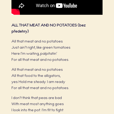
ALL THAT MEAT AND NO POTATOES (bez
předehry)
All that meat and no potatoes
Just ain’t right, like green tomatoes
Here I’m waiting, palpitatin‘
For all that meat and no potatoes.
All that meat and no potatoes
All that food to the alligators,
yes Hold me steady. I am ready
For all that meat and no potatoes.
I don’t think that peas are bad
With meat most anything goes
I look into the pot. I’m fit to fight