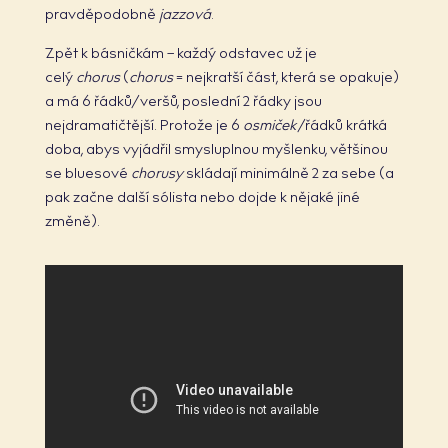
pravděpodobně
jazzová
.
Zpět k básničkám – každý odstavec už je
celý
chorus
(
chorus
= nejkratší část, která se opakuje)
a má 6 řádků/veršů, poslední 2 řádky jsou
nejdramatičtější. Protože je 6
osmiček
/řádků krátká
doba, abys vyjádřil smysluplnou myšlenku, většinou
se bluesové
chorusy
skládají minimálně 2 za sebe (a
pak začne další sólista nebo dojde k nějaké jiné
změně).