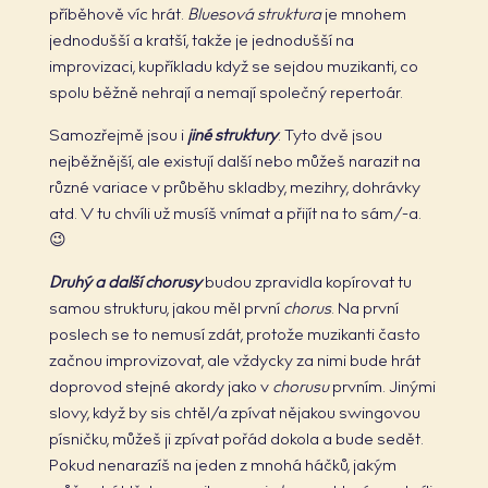
příběhově víc hrát.
Bluesová struktura
je mnohem
jednodušší a kratší, takže je jednodušší na
improvizaci, kupříkladu když se sejdou muzikanti, co
spolu běžně nehrají a nemají společný repertoár.
Samozřejmě jsou i
jiné struktury
. Tyto dvě jsou
nejběžnější, ale existují další nebo můžeš narazit na
různé variace v průběhu skladby, mezihry, dohrávky
atd. V tu chvíli už musíš vnímat a přijít na to sám/-a.
😉
Druhý a další chorusy
budou zpravidla kopírovat tu
samou strukturu, jakou měl první
chorus
. Na první
poslech se to nemusí zdát, protože muzikanti často
začnou improvizovat, ale vždycky za nimi bude hrát
doprovod stejné akordy jako v
chorusu
prvním. Jinými
slovy, když by sis chtěl/a zpívat nějakou swingovou
písničku, můžeš ji zpívat pořád dokola a bude sedět.
Pokud nenarazíš na jeden z mnohá háčků, jakým