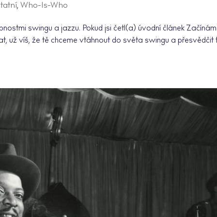
tatní
,
Who-Is-Who
bnostmi swingu a jazzu. Pokud jsi četl(a) úvodní článek Začínám
at, už víš, že tě chceme vtáhnout do světa swingu a přesvědčit 