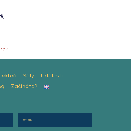
m
tě,
vky »
Lektoři
Sály
Události
og
Začínáte?