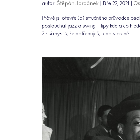
autor:
Štěpán Jordánek
|
Bře 22, 2021
|
Os
Právě jsi otevřel(a) stručného průvodce oso
poslouchat jazz a swing – tipy kde a co hled
že si myslíš, že potřebuješ, teda vlastně...