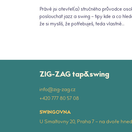
Právě jsi otevřel(a) stručného průvodce oso
poslouchat jazz a swing – tipy kde a co hled
že si myslíš, že potřebuješ, teda vlastně...
ZIG-ZAG tap&swing
info@zig-zag.cz
‭+420 777 80 57 08
SWINGOVNA
U Smaltovny 20, Praha 7 – na dvoře hned