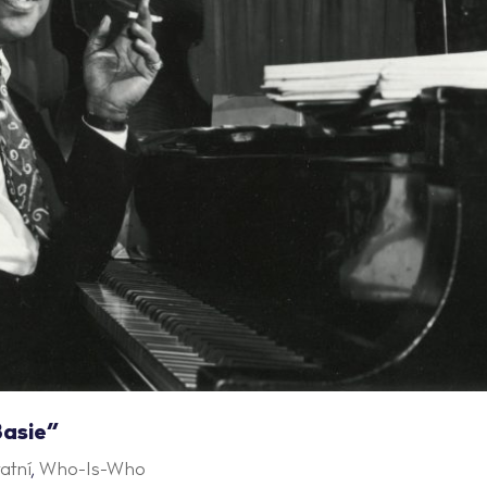
Basie“
atní
,
Who-Is-Who