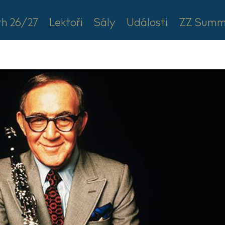
rh 26/27
Lektoři
Sály
Události
ZZ Summ