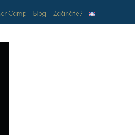
er Camp
Blog
Začínáte?