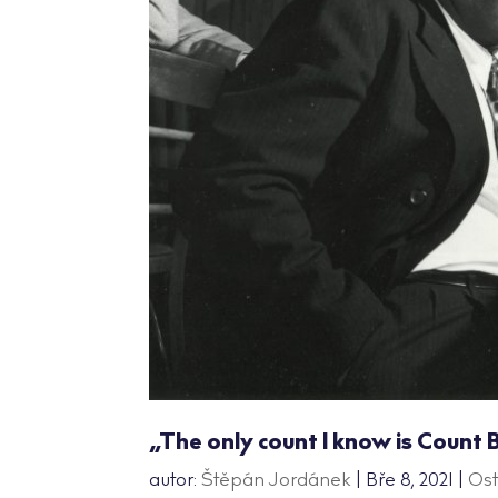
„The only count I know is Count 
autor:
Štěpán Jordánek
|
Bře 8, 2021
|
Ost