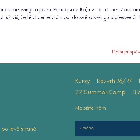
bnostmi swingu a jazzu. Pokud jsi četl(a) úvodní článek Začíná
at, už víš, že tě chceme vtáhnout do světa swingu a přesvědčit 
Další příspě
Kurzy
Rozvrh 26/27
ZZ Summer Camp
Bl
Napište nám
 po levé straně