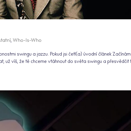
tatní
,
Who-Is-Who
bnostmi swingu a jazzu. Pokud jsi četl(a) úvodní článek Začínám
at, už víš, že tě chceme vtáhnout do světa swingu a přesvědčit 